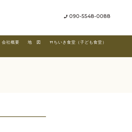
090-5548-0088
会社概要
地 図
🍴ちいき食堂（子ども食堂）